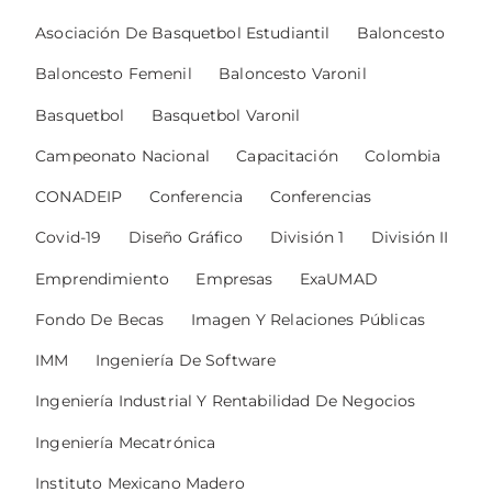
Asociación De Basquetbol Estudiantil
Baloncesto
Baloncesto Femenil
Baloncesto Varonil
Basquetbol
Basquetbol Varonil
Campeonato Nacional
Capacitación
Colombia
CONADEIP
Conferencia
Conferencias
Covid-19
Diseño Gráfico
División 1
División II
Emprendimiento
Empresas
ExaUMAD
Fondo De Becas
Imagen Y Relaciones Públicas
IMM
Ingeniería De Software
Ingeniería Industrial Y Rentabilidad De Negocios
Ingeniería Mecatrónica
Instituto Mexicano Madero