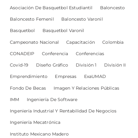
Asociación De Basquetbol Estudiantil
Baloncesto
Baloncesto Femenil
Baloncesto Varonil
Basquetbol
Basquetbol Varonil
Campeonato Nacional
Capacitación
Colombia
CONADEIP
Conferencia
Conferencias
Covid-19
Diseño Gráfico
División 1
División II
Emprendimiento
Empresas
ExaUMAD
Fondo De Becas
Imagen Y Relaciones Públicas
IMM
Ingeniería De Software
Ingeniería Industrial Y Rentabilidad De Negocios
Ingeniería Mecatrónica
Instituto Mexicano Madero