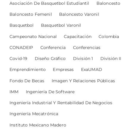
Asociación De Basquetbol Estudiantil
Baloncesto
Baloncesto Femenil
Baloncesto Varonil
Basquetbol
Basquetbol Varonil
Campeonato Nacional
Capacitación
Colombia
CONADEIP
Conferencia
Conferencias
Covid-19
Diseño Gráfico
División 1
División II
Emprendimiento
Empresas
ExaUMAD
Fondo De Becas
Imagen Y Relaciones Públicas
IMM
Ingeniería De Software
Ingeniería Industrial Y Rentabilidad De Negocios
Ingeniería Mecatrónica
Instituto Mexicano Madero