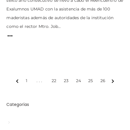
sexto año consecutivo se llevó a cabo el Reencuentro de
Exalumnos UMAD con la asistencia de más de 100
maderistas además de autoridades de la institución
como el rector Mtro. Job...
1
...
22
23
24
25
26
Prev
Next
Categorías