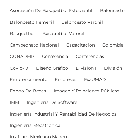
Asociación De Basquetbol Estudiantil
Baloncesto
Baloncesto Femenil
Baloncesto Varonil
Basquetbol
Basquetbol Varonil
Campeonato Nacional
Capacitación
Colombia
CONADEIP
Conferencia
Conferencias
Covid-19
Diseño Gráfico
División 1
División II
Emprendimiento
Empresas
ExaUMAD
Fondo De Becas
Imagen Y Relaciones Públicas
IMM
Ingeniería De Software
Ingeniería Industrial Y Rentabilidad De Negocios
Ingeniería Mecatrónica
Instituto Mexicano Madero