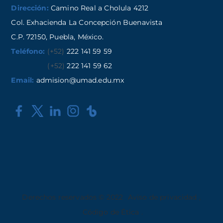
Dirección:
Camino Real a Cholula 4212
Col. Exhacienda La Concepción Buenavista
C.P. 72150, Puebla, México.
Teléfono:
(+52)
222 141 59 59
(+52)
222 141 59 62
Email:
admision@umad.edu.mx
Derechos reservados © 2022
Aviso de privacidad
,
Código de Ética
.