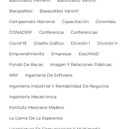
Baloncesto Femenil
Baloncesto Varonil
Basquetbol
Basquetbol Varonil
Campeonato Nacional
Capacitación
Colombia
CONADEIP
Conferencia
Conferencias
Covid-19
Diseño Gráfico
División 1
División II
Emprendimiento
Empresas
ExaUMAD
Fondo De Becas
Imagen Y Relaciones Públicas
IMM
Ingeniería De Software
Ingeniería Industrial Y Rentabilidad De Negocios
Ingeniería Mecatrónica
Instituto Mexicano Madero
La Llama De La Esperanza
Licenciatura En Comunicación Y Multimedia