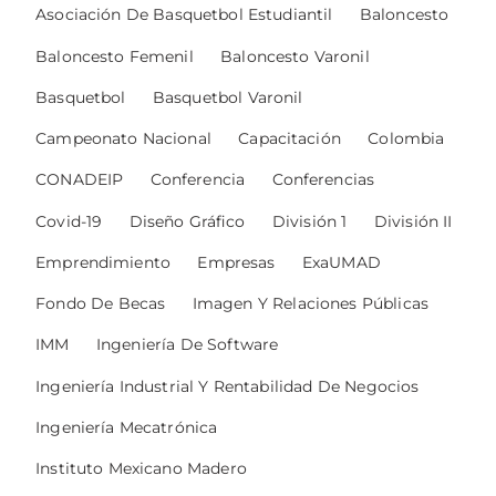
Asociación De Basquetbol Estudiantil
Baloncesto
Baloncesto Femenil
Baloncesto Varonil
Basquetbol
Basquetbol Varonil
Campeonato Nacional
Capacitación
Colombia
CONADEIP
Conferencia
Conferencias
Covid-19
Diseño Gráfico
División 1
División II
Emprendimiento
Empresas
ExaUMAD
Fondo De Becas
Imagen Y Relaciones Públicas
IMM
Ingeniería De Software
Ingeniería Industrial Y Rentabilidad De Negocios
Ingeniería Mecatrónica
Instituto Mexicano Madero