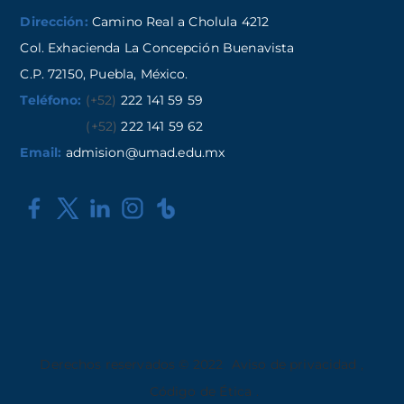
Dirección:
Camino Real a Cholula 4212
Col. Exhacienda La Concepción Buenavista
C.P. 72150, Puebla, México.
Teléfono:
(+52)
222 141 59 59
(+52)
222 141 59 62
Email:
admision@umad.edu.mx
Derechos reservados © 2022
Aviso de privacidad
,
Código de Ética
.