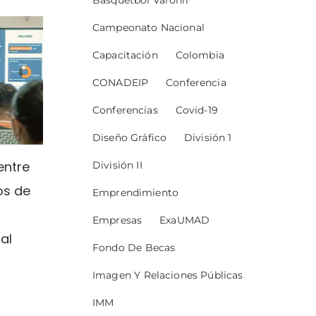
Basquetbol Varonil
Campeonato Nacional
Capacitación
Colombia
CONADEIP
Conferencia
Conferencias
Covid-19
Diseño Gráfico
División 1
entre
División II
os de
Emprendimiento
Empresas
ExaUMAD
al
Fondo De Becas
Imagen Y Relaciones Públicas
IMM