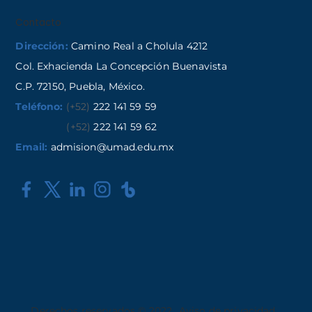
Contacto
Dirección:
Camino Real a Cholula 4212
Col. Exhacienda La Concepción Buenavista
C.P. 72150, Puebla, México.
Teléfono:
(+52)
222 141 59 59
(+52)
222 141 59 62
Email:
admision@umad.edu.mx
Derechos reservados © 2022
Aviso de privacidad
,