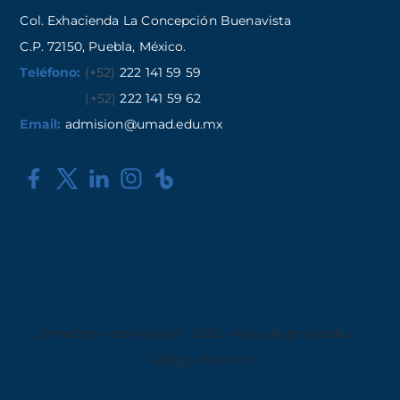
Col. Exhacienda La Concepción Buenavista
C.P. 72150, Puebla, México.
Teléfono:
(+52)
222 141 59 59
(+52)
222 141 59 62
Email:
admision@umad.edu.mx
Derechos reservados © 2022
Aviso de privacidad
,
Código de Ética
.