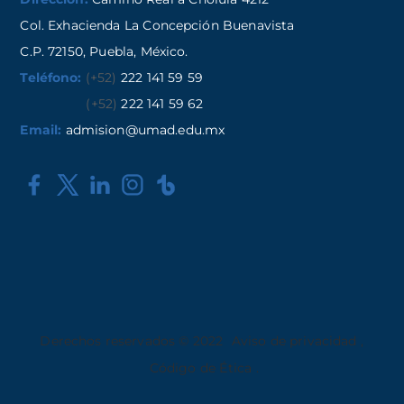
Col. Exhacienda La Concepción Buenavista
C.P. 72150, Puebla, México.
Teléfono:
(+52)
222 141 59 59
(+52)
222 141 59 62
Email:
admision@umad.edu.mx
Derechos reservados © 2022
Aviso de privacidad
,
Código de Ética
.