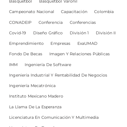
Basquetbol
Basquetbol Varonil
Campeonato Nacional
Capacitación
Colombia
CONADEIP
Conferencia
Conferencias
Covid-19
Diseño Gráfico
División 1
División II
Emprendimiento
Empresas
ExaUMAD
Fondo De Becas
Imagen Y Relaciones Públicas
IMM
Ingeniería De Software
Ingeniería Industrial Y Rentabilidad De Negocios
Ingeniería Mecatrónica
Instituto Mexicano Madero
La Llama De La Esperanza
Licenciatura En Comunicación Y Multimedia