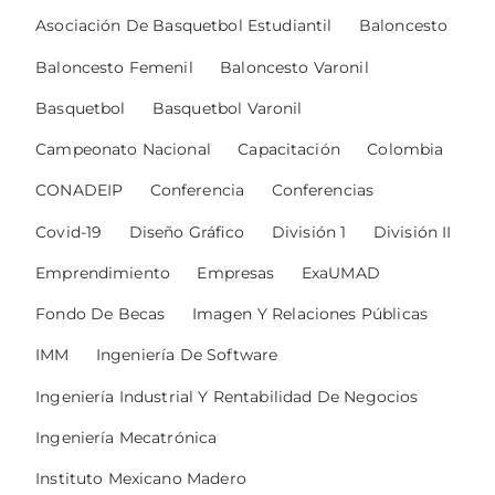
Asociación De Basquetbol Estudiantil
Baloncesto
Baloncesto Femenil
Baloncesto Varonil
Basquetbol
Basquetbol Varonil
Campeonato Nacional
Capacitación
Colombia
CONADEIP
Conferencia
Conferencias
Covid-19
Diseño Gráfico
División 1
División II
Emprendimiento
Empresas
ExaUMAD
Fondo De Becas
Imagen Y Relaciones Públicas
IMM
Ingeniería De Software
Ingeniería Industrial Y Rentabilidad De Negocios
Ingeniería Mecatrónica
Instituto Mexicano Madero