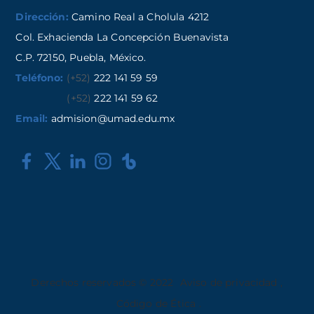
Dirección:
Camino Real a Cholula 4212
Col. Exhacienda La Concepción Buenavista
C.P. 72150, Puebla, México.
Teléfono:
(+52)
222 141 59 59
(+52)
222 141 59 62
Email:
admision@umad.edu.mx
Derechos reservados © 2022
Aviso de privacidad
,
Código de Ética
.