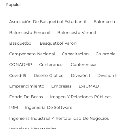
Popular
Asociación De Basquetbol Estudiantil
Baloncesto
Baloncesto Femenil
Baloncesto Varonil
Basquetbol
Basquetbol Varonil
Campeonato Nacional
Capacitación
Colombia
CONADEIP
Conferencia
Conferencias
Covid-19
Diseño Gráfico
División 1
División II
Emprendimiento
Empresas
ExaUMAD
Fondo De Becas
Imagen Y Relaciones Públicas
IMM
Ingeniería De Software
Ingeniería Industrial Y Rentabilidad De Negocios
Ingeniería Mecatrónica