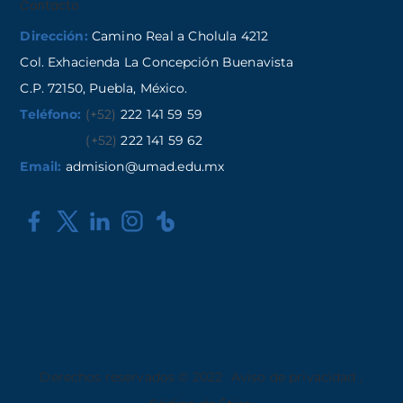
Contacto
Dirección:
Camino Real a Cholula 4212
Col. Exhacienda La Concepción Buenavista
C.P. 72150, Puebla, México.
Teléfono:
(+52)
222 141 59 59
(+52)
222 141 59 62
Email:
admision@umad.edu.mx
Derechos reservados © 2022
Aviso de privacidad
,