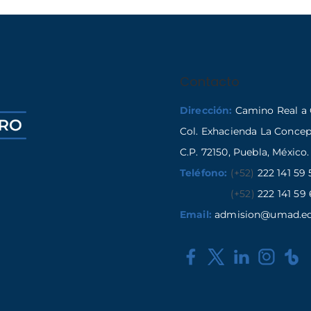
Contacto
Dirección:
Camino Real a 
Col. Exhacienda La Conce
C.P. 72150, Puebla, México.
Teléfono:
(+52)
222 141 59 
(+52)
222 141 59 
Email:
admision@umad.e