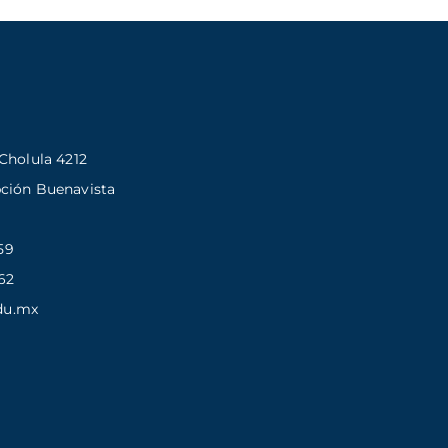
Cholula 4212
pción Buenavista
59
62
du.mx